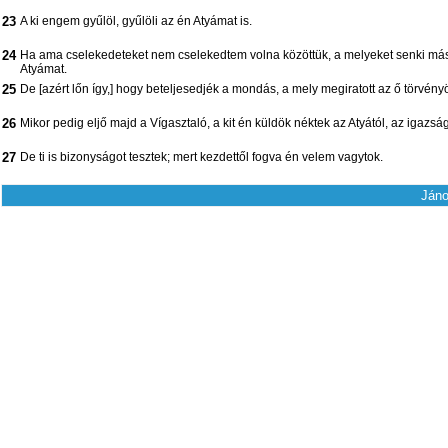
23
A ki engem gyűlöl, gyűlöli az én Atyámat is.
24
Ha ama cselekedeteket nem cselekedtem volna közöttük, a melyeket senki más n
Atyámat.
25
De [azért lőn így,] hogy beteljesedjék a mondás, a mely megiratott az ő törvén
26
Mikor pedig eljő majd a Vígasztaló, a kit én küldök néktek az Atyától, az igazsá
27
De ti is bizonyságot tesztek; mert kezdettől fogva én velem vagytok.
Jáno