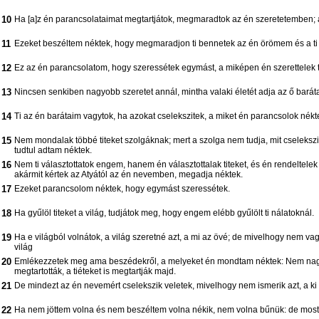
10
Ha [a]z én parancsolataimat megtartjátok, megmaradtok az én szeretetemben;
11
Ezeket beszéltem néktek, hogy megmaradjon ti bennetek az én örömem és a ti 
12
Ez az én parancsolatom, hogy szeressétek egymást, a miképen én szerettelek ti
13
Nincsen senkiben nagyobb szeretet annál, mintha valaki életét adja az ő baráta
14
Ti az én barátaim vagytok, ha azokat cselekszitek, a miket én parancsolok nékt
15
Nem mondalak többé titeket szolgáknak; mert a szolga nem tudja, mit cselekszik
tudtul adtam néktek.
16
Nem ti választottatok engem, hanem én választottalak titeket, és én rendeltele
akármit kértek az Atyától az én nevemben, megadja néktek.
17
Ezeket parancsolom néktek, hogy egymást szeressétek.
18
Ha gyűlöl titeket a világ, tudjátok meg, hogy engem elébb gyűlölt ti nálatoknál.
19
Ha e világból volnátok, a világ szeretné azt, a mi az övé; de mivelhogy nem vagy
világ
20
Emlékezzetek meg ama beszédekről, a melyeket én mondtam néktek: Nem nagyo
megtartották, a tiéteket is megtartják majd.
21
De mindezt az én nevemért cselekszik veletek, mivelhogy nem ismerik azt, a ki
22
Ha nem jöttem volna és nem beszéltem volna nékik, nem volna bűnük: de most