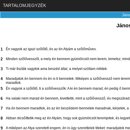
TARTALOMJEGYZÉK
Jáno
Jáno
1
Én vagyok az igazi szőlőtő, és az én Atyám a szőlőműves.
2
Minden szőlővesszőt, a mely én bennem gyümölcsöt nem terem, lemetsz; mindaz
3
Ti már tiszták vagytok ama beszéd által, a melyet szóltam néktek.
4
Maradjatok én bennem és én is ti bennetek. Miképen a szőlővessző nem ter
maradtok.
5
Én vagyok a szőlőtő, ti a szőlővesszők: A ki én bennem marad, én pedig ő ben
6
Ha valaki nem marad én bennem, kivettetik, mint a szőlővessző, és megszárad; 
7
Ha én bennem maradtok, és az én beszédeim bennetek maradnak, kérjetek, a m
8
Abban dicsőíttetik meg az én Atyám, hogy sok gyümölcsöt teremjetek; és legye
9
A miképen az Atya szeretett engem, én is úgy szerettelek titeket: maradjatok 