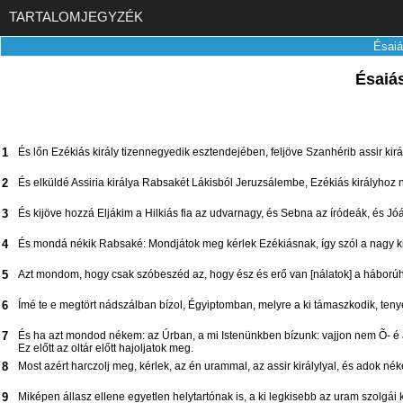
TARTALOMJEGYZÉK
Ésaiá
Ésaiá
1
És lőn Ezékiás király tizennegyedik esztendejében, feljöve Szanhérib assir ki
2
És elküldé Assiria királya Rabsakét Lákisból Jeruzsálembe, Ezékiás királyhoz n
3
És kijöve hozzá Eljákim a Hilkiás fia az udvarnagy, és Sebna az íródeák, és Jóá
4
És mondá nékik Rabsaké: Mondjátok meg kérlek Ezékiásnak, így szól a nagy kir
5
Azt mondom, hogy csak szóbeszéd az, hogy ész és erő van [nálatok] a háborúho
6
Ímé te e megtört nádszálban bízol, Égyiptomban, melyre a ki támaszkodik, teny
7
És ha azt mondod nékem: az Úrban, a mi Istenünkben bízunk: vajjon nem Õ- é a
Ez előtt az oltár előtt hajoljatok meg.
8
Most azért harczolj meg, kérlek, az én urammal, az assir királylyal, és adok nék
9
Miképen állasz ellene egyetlen helytartónak is, a ki legkisebb az uram szolgái