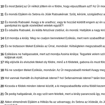
10
És most [talán] az Úr nélkül jöttem én e földre, hogy elpusztítsam azt? Az Úr mo
11
És mondá Eljákim és Sebna és Jóák Rabsakénak: Szólj, kérünk, szolgáidhoz arám 
12
És mondá Rabsaké: Avagy a te uradhoz, vagy te hozzád küldött engem az én u
ganéjokat és igyák vizeletöket veletek együtt?!
13
És odaálla Rabsaké, és kiálta felszóval zsidóul, és mondá: Halljátok a nagy kirá
14
Ezt mondja a király: Meg ne csaljon benneteket Ezékiás, mert nem szabadíthat 
15
És ne biztasson titeket Ezékiás az Úrral, mondván: Kétségtelen megszabadít az 
16
Ezékiásra ne hallgassatok, mert azt mondja Assiria királya: Tegyetek velem szövet
kútjának vizét.
17
Míg eljövök és elviszlek titeket oly földre, minő a ti földetek, gabona és must fö
18
Rá ne szedjen titeket Ezékiás, mondván: Az Úr megszabadít minket! Avagy megsza
19
Hol vannak Hamáth és Arphádnak istenei? hol Sefarvaimnak istenei? talán b
20
Kicsoda e földek minden istenei között, a ki megszabadította volna földét ke
21
Õk pedig hallgatának, és egy szót sem feleltek, mert a király parancsolá így, mo
22
Akkor elmenének Eljákim a Hilkiás fia az udvarnagy, és Sebna az íródeák, és 