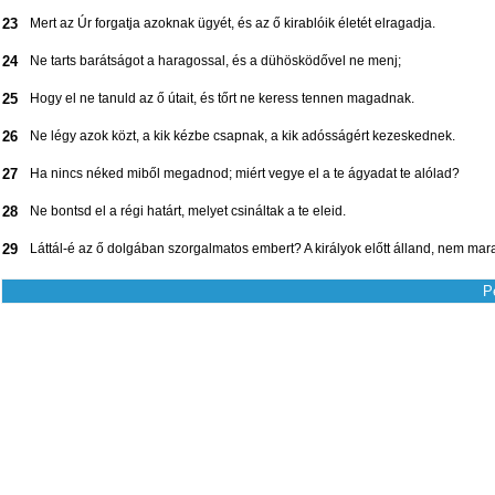
23
Mert az Úr forgatja azoknak ügyét, és az ő kirablóik életét elragadja.
24
Ne tarts barátságot a haragossal, és a dühösködővel ne menj;
25
Hogy el ne tanuld az ő útait, és tőrt ne keress tennen magadnak.
26
Ne légy azok közt, a kik kézbe csapnak, a kik adósságért kezeskednek.
27
Ha nincs néked miből megadnod; miért vegye el a te ágyadat te alólad?
28
Ne bontsd el a régi határt, melyet csináltak a te eleid.
29
Láttál-é az ő dolgában szorgalmatos embert? A királyok előtt álland, nem mar
P