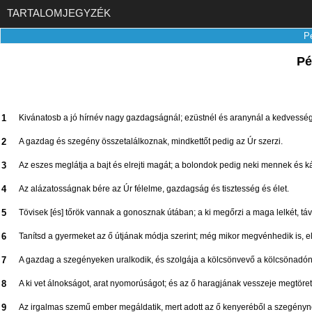
TARTALOMJEGYZÉK
P
Pé
1
Kivánatosb a jó hírnév nagy gazdagságnál; ezüstnél és aranynál a kedvesség
2
A gazdag és szegény összetalálkoznak, mindkettőt pedig az Úr szerzi.
3
Az eszes meglátja a bajt és elrejti magát; a bolondok pedig neki mennek és kár
4
Az alázatosságnak bére az Úr félelme, gazdagság és tisztesség és élet.
5
Tövisek [és] tőrök vannak a gonosznak útában; a ki megőrzi a maga lelkét, távo
6
Tanítsd a gyermeket az ő útjának módja szerint; még mikor megvénhedik is, el 
7
A gazdag a szegényeken uralkodik, és szolgája a kölcsönvevő a kölcsönadón
8
A ki vet álnokságot, arat nyomorúságot; és az ő haragjának vesszeje megtöret
9
Az irgalmas szemű ember megáldatik, mert adott az ő kenyeréből a szegényn