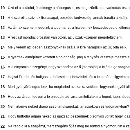
10
Ûzd el a csúfolót, és elmegy a háborgás is, és megszünik a patvarkodás és a
11
A ki szereti a szívnek tisztaságát, beszéde kedvesség: annak barátja a király.
12
Az Úrnak szemei megőrzik a tudományt; a hitetlennek beszédét pedig felforga
13
A rest azt mondja: oroszlán van ottkin, az utczák közepén megölettetném.
14
Mély verem az idegen asszonyoknak szája; a kire haragszik az Úr, oda esik.
15
A gyermek elméjéhez köttetett a bolondság; [de] a fenyítés vesszeje messze elű
16
A ki elnyomja a szegényt, hogy szaporítsa az ő [marháját]; a ki ád a gazdagnak
17
Hajtsd füledet, és hallgasd a bölcseknek beszédeit; és a te elmédet figyelm
18
Mert gyönyörűséges lesz, ha megtartod azokat szívedben; legyenek együtt áll
19
Hogy az Úrban legyen a te bizodalmad, arra tanítottalak ma téged, igen, téged
20
Nem írtam-é néked drága szép tanulságokat, tanácsokban és tudományban?
21
Hogy tudtodra adjam néked az igazság beszédinek bizonyos voltát: hogy igaz
22
Ne rabold ki a szegényt, mert szegény ő; és meg ne rontsd a nyomorultat a k