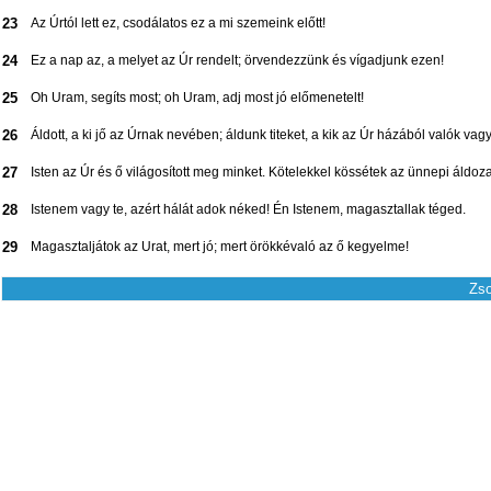
23
Az Úrtól lett ez, csodálatos ez a mi szemeink előtt!
24
Ez a nap az, a melyet az Úr rendelt; örvendezzünk és vígadjunk ezen!
25
Oh Uram, segíts most; oh Uram, adj most jó előmenetelt!
26
Áldott, a ki jő az Úrnak nevében; áldunk titeket, a kik az Úr házából valók vagy
27
Isten az Úr és ő világosított meg minket. Kötelekkel kössétek az ünnepi áldoza
28
Istenem vagy te, azért hálát adok néked! Én Istenem, magasztallak téged.
29
Magasztaljátok az Urat, mert jó; mert örökkévaló az ő kegyelme!
Zso