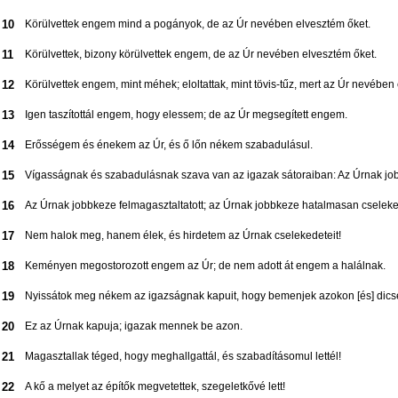
10
Körülvettek engem mind a pogányok, de az Úr nevében elvesztém őket.
11
Körülvettek, bizony körülvettek engem, de az Úr nevében elvesztém őket.
12
Körülvettek engem, mint méhek; eloltattak, mint tövis-tűz, mert az Úr nevében
13
Igen taszítottál engem, hogy elessem; de az Úr megsegített engem.
14
Erősségem és énekem az Úr, és ő lőn nékem szabadulásul.
15
Vígasságnak és szabadulásnak szava van az igazak sátoraiban: Az Úrnak jo
16
Az Úrnak jobbkeze felmagasztaltatott; az Úrnak jobbkeze hatalmasan cseleke
17
Nem halok meg, hanem élek, és hirdetem az Úrnak cselekedeteit!
18
Keményen megostorozott engem az Úr; de nem adott át engem a halálnak.
19
Nyissátok meg nékem az igazságnak kapuit, hogy bemenjek azokon [és] dicsé
20
Ez az Úrnak kapuja; igazak mennek be azon.
21
Magasztallak téged, hogy meghallgattál, és szabadításomul lettél!
22
A kő a melyet az építők megvetettek, szegeletkővé lett!