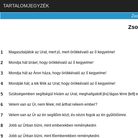
TARTALOMJEGYZÉK
Zso
Zso
1
Magasztaljátok az Urat, mert jó, mert örökkévaló az ő kegyelme!
2
Mondja hát Izráel, hogy örökkévaló az ő kegyelme!
3
Mondja hát az Áron háza, hogy örökkévaló az ő kegyelme!
4
Mondják hát, a kik félik az Urat, hogy örökkévaló az ő kegyelme!
5
Szükségemben segítségül hívám az Urat, meghallgatott [és] tágas térre [tett] 
6
Velem van az Úr, nem félek; mit árthat nékem ember?
7
Velem van az Úr az én segítőim közt, és nézni fogok az én gyűlölőimre.
8
Jobb az Úrban bízni, mint emberekben reménykedni.
9
Jobb az Úrban bízni, mint főemberekben reménykedni.