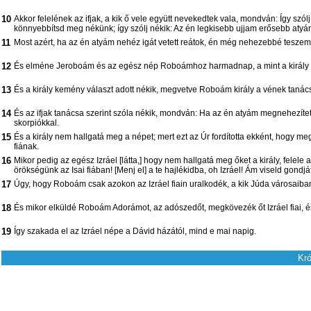
10
Akkor felelének az ifjak, a kik ő vele együtt nevekedtek vala, mondván: Így szó
könnyebbítsd meg nékünk; így szólj nékik: Az én legkisebb ujjam erősebb atyá
11
Most azért, ha az én atyám nehéz igát vetett reátok, én még nehezebbé teszem ig
12
És elméne Jeroboám és az egész nép Roboámhoz harmadnap, a mint a király
13
És a király kemény választ adott nékik, megvetve Roboám király a vének tanács
14
És az ifjak tanácsa szerint szóla nékik, mondván: Ha az én atyám megnehezítette
skorpiókkal.
15
És a király nem hallgatá meg a népet; mert ezt az Úr fordította ekként, hogy me
fiának.
16
Mikor pedig az egész Izráel [látta,] hogy nem hallgatá meg őket a király, fel
örökségünk az Isai fiában! [Menj el] a te hajlékidba, oh Izráel! Ám viseld gondj
17
Úgy, hogy Roboám csak azokon az Izráel fiain uralkodék, a kik Júda városaiban
18
És mikor elküldé Roboám Adorámot, az adószedőt, megkövezék őt Izráel fiai, 
19
Így szakada el az Izráel népe a Dávid házától, mind e mai napig.
Kró