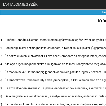
TARTALOMJEGYZÉK
Kr
Krón
1
Elméne Roboám Síkembe; mert Síkembe gyűlt vala az egész Izráel, hogy őt kirá
2
Lőn pedig, mikor ezt meghallotta Jeroboám, a Nébát fia, a ki [akkor ]Égyiptomba
3
És hozzáküldvén, elhivaták őt. Eljöve azért Jeroboám és az egész Izráel, és
4
A te atyád igen megnehezítette a mi igánkat, de te most könnyebbítsd meg atyá
5
És monda nékik: Harmadnapig [gondolkodom róla,] azután jőjjetek hozzám. El
6
És tanácskozék Roboám király a vén [ember]ekkel, a kik Salamon előtt az ő atyj
7
És azok ekképen szólának: Ha javára leendesz ennek a népnek, s kedvezel néki
8
De ő megvetette a vének tanácsát, a melyet néki tanácsoltak, és tanácsot tarta az
9
És monda azoknak: Ti micsoda tanácsot adtok, hogy választ adjunk e népnek, a 