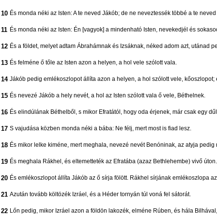
10
És monda néki az Isten: A te neved Jákób; de ne neveztessék többé a te neved
11
És monda néki az Isten: Én [vagyok] a mindenható Isten, nevekedjél és sokaso
12
És a földet, melyet adtam Ábrahámnak és Izsáknak, néked adom azt, utánad p
13
És felméne ő tőle az Isten azon a helyen, a hol vele szólott vala.
14
Jákób pedig emlékoszlopot állíta azon a helyen, a hol szólott vele, kőoszlopot; é
15
És nevezé Jákób a hely nevét, a hol az Isten szólott vala ő vele, Béthelnek.
16
És elindúlának Béthelből, s mikor Efratától, hogy oda érjenek, már csak egy dű
17
S vajudása közben monda néki a bába: Ne félj, mert most is fiad lesz.
18
És mikor lelke kiméne, mert meghala, nevezé nevét Benóninak, az atyja pedig
19
És meghala Rákhel, és eltemetteték az Efratába (azaz Bethlehembe) vivő úton.
20
És emlékoszlopot állíta Jákób az ő sírja fölött. Rákhel sírjának emlékoszlopa a
21
Azután tovább költözék Izráel, és a Héder tornyán túl voná fel sátorát.
22
Lőn pedig, mikor Izráel azon a földön lakozék, elméne Rúben, és hála Bilhával, 