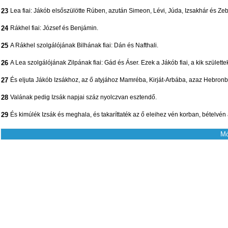
23
Lea fiai: Jákób elsőszülötte Rúben, azután Simeon, Lévi, Júda, Izsakhár és Ze
24
Rákhel fiai: József és Benjámin.
25
A Rákhel szolgálójának Bilhának fiai: Dán és Nafthali.
26
A Lea szolgálójának Zilpának fiai: Gád és Áser. Ezek a Jákób fiai, a kik szület
27
És eljuta Jákób Izsákhoz, az ő atyjához Mamréba, Kirját-Arbába, azaz Hebronb
28
Valának pedig Izsák napjai száz nyolczvan esztendő.
29
És kimúlék Izsák és meghala, és takaríttaték az ő eleihez vén korban, bételvén a
Mó