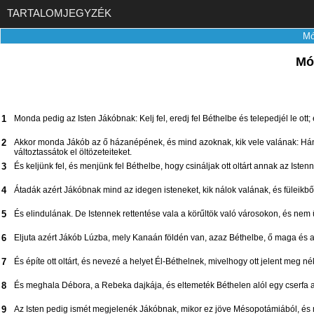
TARTALOMJEGYZÉK
Mó
Mó
1
Monda pedig az Isten Jákóbnak: Kelj fel, eredj fel Béthelbe és telepedjél le ott; 
2
Akkor monda Jákób az ő házanépének, és mind azoknak, kik vele valának: Hányjá
változtassátok el öltözeteiteket.
3
És keljünk fel, és menjünk fel Béthelbe, hogy csináljak ott oltárt annak az Is
4
Átadák azért Jákóbnak mind az idegen isteneket, kik nálok valának, és füleikből
5
És elindulának. De Istennek rettentése vala a körűltök való városokon, és nem ü
6
Eljuta azért Jákób Lúzba, mely Kanaán földén van, azaz Béthelbe, ő maga és a
7
És építe ott oltárt, és nevezé a helyet Él-Béthelnek, mivelhogy ott jelent meg néki
8
És meghala Débora, a Rebeka dajkája, és eltemeték Béthelen alól egy cserfa a
9
Az Isten pedig ismét megjelenék Jákóbnak, mikor ez jöve Mésopotámiából, és 